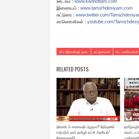
ஊடகம் :
www.kannottam.com
இணையம் :
www.tamizhdesiyam.com
சுட்டுரை :
www.twitter.com/
Tamizhdesiy
காணொலிகள் :
youtube.com/Tamizhdes
உச்ச நீதிமன்றத் தடை
கட்டுரைகள்
பெ. மணியரசன்
RELATED POSTS
திராவிடம் காலாவதி ஆகுமா? தேர்தலில்
தமிழ்வழிக்
ஈடுபடும் நாம் தமிழர் கட்சி அரசியல்"
கலாட்டா ச
தேவைதான்!
முன்னணி