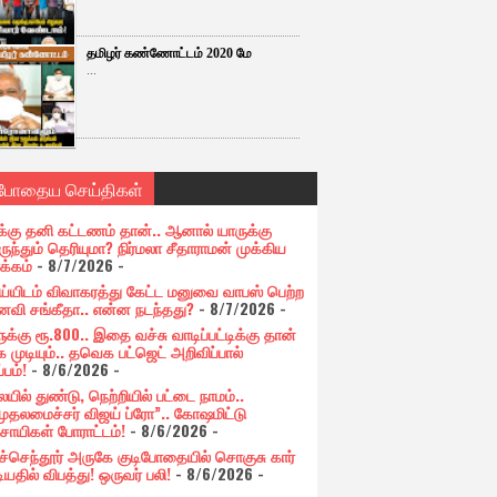
தமிழர் கண்ணோட்டம் 2020 மே
...
்போதைய செய்திகள்
க்கு தனி கட்டணம் தான்.. ஆனால் யாருக்கு
ுந்தும் தெரியுமா? நிர்மலா சீதாராமன் முக்கிய
க்கம்
- 8/7/2026
-
ய்யிடம் விவாகரத்து கேட்ட மனுவை வாபஸ் பெற்ற
வி சங்கீதா.. என்ன நடந்தது?
- 8/7/2026
-
க்கு ரூ.800.. இதை வச்சு வாடிப்பட்டிக்கு தான்
 முடியும்.. தவெக பட்ஜெட் அறிவிப்பால்
்பம்!
- 8/6/2026
-
யில் துண்டு, நெற்றியில் பட்டை நாமம்..
முதலமைச்சர் விஜய் ப்ரோ”.. கோஷமிட்டு
சாயிகள் போராட்டம்!
- 8/6/2026
-
ுச்செந்தூர் அருகே குடிபோதையில் சொகுசு கார்
ியதில் விபத்து! ஒருவர் பலி!
- 8/6/2026
-