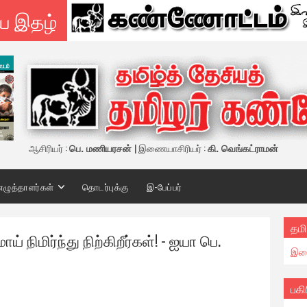
ய இதழ்
ஆசிரியர் :
பெ. மணியரசன்
| இணையாசிரியர் :
கி. வெங்கட்ராமன்
எழுத்தாளர்கள்
தொடர்புக்கு
இ-பேப்பர்
தமி
ய் நிமிர்ந்து நிற்கிறீர்கள்! - ஐயா பெ.
இண
பகி