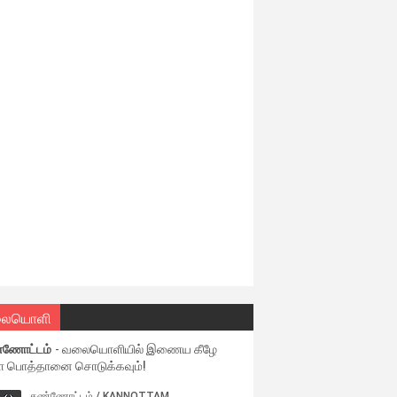
ையொளி
்ணோட்டம்
- வலையொளியில் இணைய கீழே
ள பொத்தானை சொடுக்கவும்!