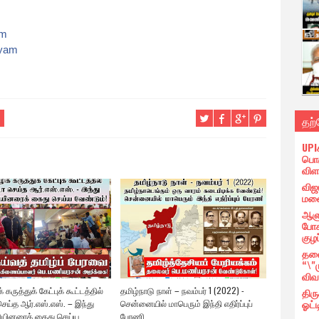
am
iyam
தற
UPI
பொர
விள
விஜ
மனை
ஆளு
போக
குழப
தலை
“\"
விவ
 கருத்துக் கேட்புக் கூட்டத்தில்
தமிழ்நாடு நாள் – நவம்பர் 1 (2022) -
திர
ஓட்ட
ெய்த ஆர்.எஸ்.எஸ். – இந்து
சென்னையில் மாபெரும் இந்தி எதிர்ப்புப்
யினரைக் கைது செய்ய
பேரணி