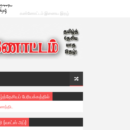
கண்ணோட்டம் இணைய இதழ்
ழ்த்தேசியப் பேரியக்கத்தில்
ைந்திட
ரி (வாட்ஸ் அப்)