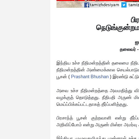
பி
நெடுங்குன்றமாய
ஐ
தலைவர் - 
இந்திய உச்ச நீதிமன்றத்தின் தலைமை நீதி
நீதிமன்றத்தின் அண்மைக்கால செயல்பாடுகள
பூசன் (
Prashant Bhushan
) இரண்டு சுட்ட
அவை உச்ச நீதிமன்றத்தை அவமதித்து விட்
வழக்குத் தொடுத்தது. நீதிபதி அருண் மி
மெய்ப்பிக்கப்பட்டதாகத் தீர்ப்பளித்தது.
பிரசாந்த் பூசன் குற்றவாளி என்று தீர
அறிவிப்போம் என்று அருண் மிஸ்ரா அமர்வு 
இந்தியா முழுவதுமிருந்து முன்னாள் உச்ச 