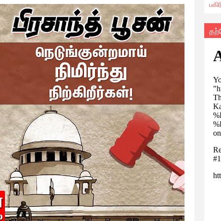
பகி
தற