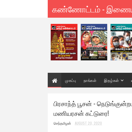
கண்ணோட்டம் - இணை
முகப்பு
நாங்கள்
இதழ்கள்
பிரசாந்த் பூசன் - நெடுங்குன்றமா
மணியரசன் கட்டுரை!
செந்தமிழன்
AUGUST 20, 2020