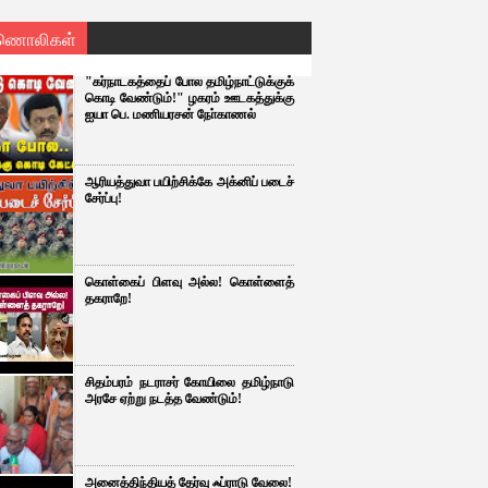
ணொலிகள்
"கர்நாடகத்தைப் போல தமிழ்நாட்டுக்குக்
கொடி வேண்டும்!" ழகரம் ஊடகத்துக்கு
ஐயா பெ. மணியரசன் நோ்காணல்
ஆரியத்துவா பயிற்சிக்கே அக்னிப் படைச்
சேர்ப்பு!
கொள்கைப் பிளவு அல்ல! கொள்ளைத்
தகராறே!
சிதம்பரம் நடராசர் கோயிலை தமிழ்நாடு
அரசே ஏற்று நடத்த வேண்டும்!
அனைத்திந்தியத் தேர்வு ஃப்ராடு வேலை!