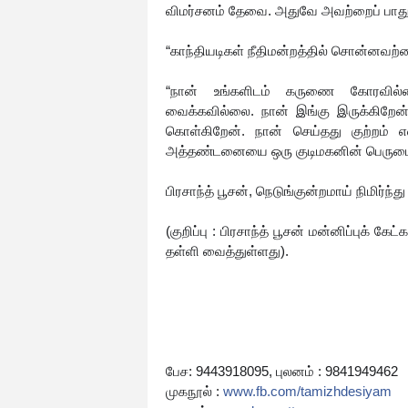
விமர்சனம் தேவை. அதுவே அவற்றைப் பாதுக
“காந்தியடிகள் நீதிமன்றத்தில் சொன்னவற
“நான் உங்களிடம் கருணை கோரவில்ல
வைக்கவில்லை. நான் இங்கு இருக்கிறேன்;
கொள்கிறேன். நான் செய்தது குற்றம் என
அத்தண்டனையை ஒரு குடிமகனின் பெருமைக்
பிரசாந்த் பூசன், நெடுங்குன்றமாய் நிமிர்ந்து 
(குறிப்பு : பிரசாந்த் பூசன் மன்னிப்புக் க
தள்ளி வைத்துள்ளது).
பேச: 9443918095, புலனம் : 9841949462
முகநூல் :
www.fb.com/tamizhdesiyam