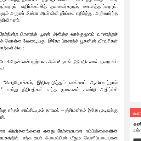
ஞர்களும், எதிர்க்கட்சித் தலைவர்களும், ஊடகத்தார்களும்,
ம் அருண் மிஸ்ரா அமர்வின் தீர்ப்பை எதிர்த்து, அறிவார்ந்த
ுகின்றனர்.
நேர்நின்ற பிரசாந்த் பூசன் அளித்த வாக்குமூலம் வரலாற்றுச்
றுக் கொள்ள வேண்டியது. இதோ பிரசாந்த் பூசனின் வீரவரிகள்
ற்கள் சில :
் போகிறேன் என்பதற்காக அல்ல! நான் நீதிபதிகளால் தவறாகப்
ாக!
 “கெடுநோக்கம், இழிவுபடுத்தும் எண்ணம் ஆகியவற்றால்
ன்” என்று நீதிபதிகள் வந்த முடிவைக் கண்டு அதிர்ச்சி
ு எந்தச் சாட்சியமும் தராமல் – நீதிமன்றம் இந்த முடிவுக்கு
வல
ன்.
கண
உள்
்டுரை விமர்சனங்களை எனது நேர்மையான நம்பிக்கைகளின்
கத்தில், எந்த உயர் அமைப்பின் மீதும் வெளிப்படையான