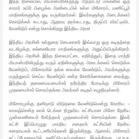
இந்த நிலையில், மியான்மரிலிருந்து அந்நாட்டு மக்களில் ஒரு
சாரார் உயிர் பிழைக்க அண்டையில் உள்ள மிசோரம், மணிப்பூர்
மாநிலங்களுக்கு ஓடி வருகிறார்கள். இவர்களுக்கு அடைக்கலம்
கொடுக்கக் கூடாது, ஆதரவு தரக்கூடாது, திருப்பி விரட்டிவிட
வேண்டும் என்று சொல்கிறது இந்திய அரசு!
இந்திய அரசின் உள்துறை செயலாளர் இவ்வாறு ஒரு கடிதத்தை
வடகிழக்கு எல்லையோர மாநிலங்களுக்கு அனுப்பியிருக்கிறார்.
இந்திய அரசின் இந்த நிலைபாட்டை எதிர்த்தும், இதை மாற்றி
மியான்மரிலிருந்து வரும் ஏதிலிகளுக்கு அடைக்கலம் கொடுக்க
வேண்டும், மிசோரமில் தங்க வைக்க வேண்டும், அவர்களுக்கு
மருத்துவம் செய்ய வேண்டும் என்ற கோரிக்கைகளை வைத்து,
இந்தியத் தலைமையமைச்சர் நரேந்திர மோடிக்கு மிசோரம்
முதலமைச்சர் சொரம்தங்கா அவர்கள் கடிதம் எழுதியுள்ளார்.
மிசோரமுக்கு தனிநாடு விடுதலை வேண்டுமென்று கோரிய –
காலஞ்சென்ற லால் டெங்கா நிறுவிய கட்சியான மிசோ தேசிய
முன்னணியைச் சேர்ந்தவர் முதலமைச்சர் சொரம்தங்கா. இவர்
கட்சி இப்பொழுது பாரதிய சனதாக் கட்சியின் தேசிய
சனநாயகக் கூட்டணியில்தான் இருக்கிறது. ஆனால், மிசோரம்
சட்டப்பேரவையில் தனிப்பெரும்பான்மை இருக்கிறது. பா.ச.க.