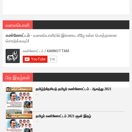
வலையொளி
கண்ணோட்டம்
- வலையொளியில் இணைய கீழே உள்ள பொத்தானை
சொடுக்கவும்!
பிற இதழ்கள்
தமிழ்த்தேசியத் தமிழர் கண்ணோட்டம் - ஆகத்து 2021
...
தமிழர் கண்ணோட்டம் 2021 சூன் இதழ்
...