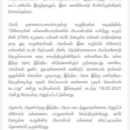
கூட்டணியில் இருந்தாலும், இன உணர்வோடு பேசியிருக்கிறார்
சொரம்தங்கா.
அவர் தலைமையமைச்சருக்கு எழுதியுள்ள கடிதத்தில்,
“மிசோரமின் எல்லையோரங்களில் மியான்மரில் வசித்து வரும்
சின் (Chin) சமுதாய மக்கள் உயிர் பிழைக்க எங்கள் மாநிலத்தை
நாடி ஓடி வருகிறார்கள். அவர்கள் இன வழியில் மிசோரம்
மக்களின் உடன் பிறப்புகள். நீண்ட நெடுங்காலமாக அவர்களோடு
நெருக்கமான உறவு வைத்திருக்கிறோம். எங்களிடையே உள்ள
இந்த உறவு இந்திய விடுதலைக்கும் முந்தையது. எனவே,
அவர்கள் துன்ப துயரங்களைக் கண்டும் காணாமல் நாங்கள்
ஒதுங்கிக் கொள்ள முடியாது. இந்திய அரசு இந்த மனிதநேய
நெருக்கடிக்கு உதவி செய்யாமல் கண்ணை மூடிக் கொள்ளக்
கூடாது” என்று கூறியுள்ளார். இக்கடிதம் கடந்த 18.03.2021
அன்று மோடிக்கு அனுப்பப்பட்டுள்ளது.
ஆனால், அதன்பிறகு இந்திய அரசு படைத்துறையினரை அனுப்பி
மிசோரம் எல்லையை பாதுகாக்கச் செய்திருக்கிறது. உயிர்
பிழைக்க வருகின்ற மியான்மர் மக்களை விரட்டியடிக்க
ஆணையிட்டிருக்கிறது.