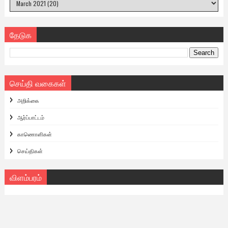
தேடுக
செய்தி வகைகள்
அறிக்கை
ஆர்ப்பாட்டம்
காணொளிகள்
செய்திகள்
விளம்பரம்