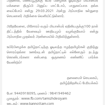
அதனால், மணிப்பூருக்கு உயிர் பிழைக்க ஓடிவரும் மியான்மர்
மக்களை திருப்பி அனுப்ப மாட்டோம், பாதுகாப்பாக தங்க
வைப்போம் என்று 29.03.2021 அன்று அம்மாநில உள்துறை
செயலாளர் அறிக்கை வெளியிட்டுள்ளார்.
அதேவேளை, மிசோரம் வரும் மியான்மர் ஏதிலியருக்கு100 நாள்
திட்டத்தில் வேலையும் ஊதியமும் வழங்குவோம் என்று
அம்மாநில முதல்வர் அண்மையில் அறிவித்துள்ளார்.
உயிர்பிழைக்க தமிழ்நாட்டிற்கு ஓடிவந்த ஈழத்தமிழர்கள் குறித்து
சொரம்தங்கா உணர்வுடன் தமிழ்நாட்டில் எல்லோரும் நடந்து
கொண்டார்களா என்பதை ஒருகணம் எண்ணிப் பார்க்க
வேண்டும்!
தலைமைச் செயலகம்,
தமிழ்த்தேசியப் பேரியக்கம்
பேச: 9443918095, புலனம் : 9841949462
முகநூல் : www.fb.com/tamizhdesiyam
ஊடகம் : www.kannottam.com