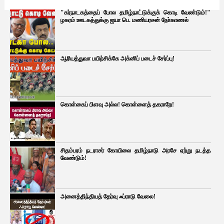
"கர்நாடகத்தைப் போல தமிழ்நாட்டுக்குக் கொடி வேண்டும்!"
ழகரம் ஊடகத்துக்கு ஐயா பெ. மணியரசன் நோ்காணல்
ஆரியத்துவா பயிற்சிக்கே அக்னிப் படைச் சேர்ப்பு!
கொள்கைப் பிளவு அல்ல! கொள்ளைத் தகராறே!
சிதம்பரம் நடராசர் கோயிலை தமிழ்நாடு அரசே ஏற்று நடத்த
வேண்டும்!
அனைத்திந்தியத் தேர்வு ஃப்ராடு வேலை!