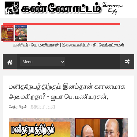
கண்ணோட்டம் - இணைய இதழ்
ஆசிரியர் :
பெ. மணியரசன்
| இணையாசிரியர் :
கி. வெங்கட்ராமன்
மனிதநேயத்திற்கும் இனம்தான் காரணமாக
அமைகிறதா? - ஐயா பெ. மணியரசன்,
செந்தமிழன்
MARCH 31, 2021