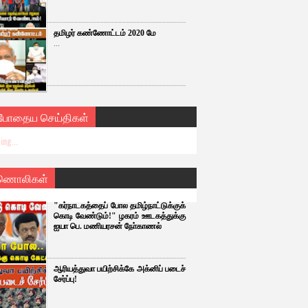
தமிழர் கண்ணோட்டம் 2020 மே
...
்போதைய செய்திகள்
ing...
ணொலிகள்
"கர்நாடகத்தைப் போல தமிழ்நாட்டுக்குக்
கொடி வேண்டும்!" ழகரம் ஊடகத்துக்கு
ஐயா பெ. மணியரசன் நோ்காணல்
ஆரியத்துவா பயிற்சிக்கே அக்னிப் படைச்
சேர்ப்பு!