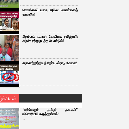
கொள்கைப் பிளவு அல்ல! கொள்ளைத்
தகராறே!
சிதம்பரம் நடராசர் கோயிலை தமிழ்நாடு
அரசே ஏற்று நடத்த வேண்டும்!
அனைத்திந்தியத் தேர்வு ஃப்ராடு வேலை!
ழ்ச்சிகள்
“பறிபோகும் தமிழர் தாயகம்”
மிசொரியில் கருத்தரங்கம்!
...