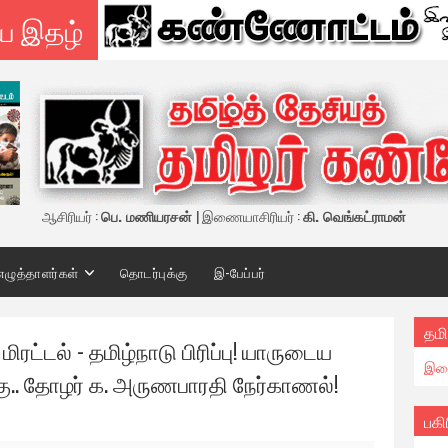
ய இதழ்
ஆசிரியர் :
பெ. மணியரசன்
| இணையாசிரியர் :
கி. வெங்கட்ராமன்
எழுத்தாளர்கள்
தொடர்புக்கு
இ-பேப்பர்
தமி
ட்டல் - தமிழ்நாடு பிரிப்பு! யாருடைய
இண
க்கு.. தோழர் க. அருணபாரதி நேர்காணல்!
பகி