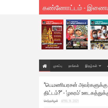
கண்ணோட்டம் - இணை
முகப்பு
நாங்கள்
இதழ்கள்
"பெ.மணியரசன் அவர்களுக்கு மிர
திட்டம்?" - 'ழகரம்' ஊடகத்து
செந்தமிழன்
APRIL 19, 2021