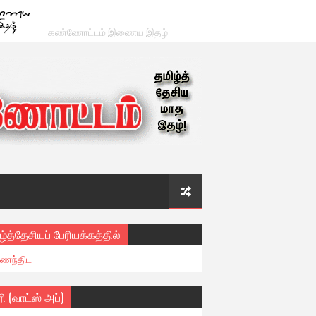
கண்ணோட்டம் இணைய இதழ்
ழ்த்தேசியப் பேரியக்கத்தில்
ைந்திட
ரி (வாட்ஸ் அப்)