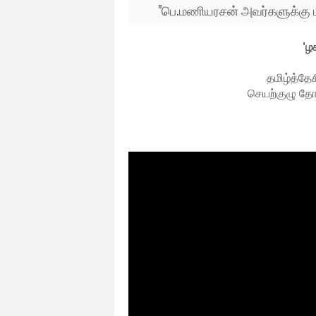
"பெ.மணியரசன் அவர்களுக்கு மிரட
'ழ
தமிழ்த்தே
செயற்குழு தோ