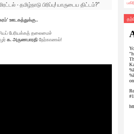
பகி
்டல் - தமிழ்நாடு பிரிப்பு! யாருடைய திட்டம்?"
தற
கரம்' ஊடகத்துக்கு..
சியப் பேரியக்கத் தலைமைச்
ழர்
க. அருணபாரதி
நேர்காணல்!