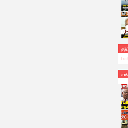
தற
Load
கா