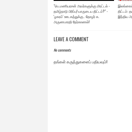
"பெ.மணியரசன் அவர்களுக்கு மிரட்டல் -
இலங்கைக்
தமிழ்நாடு பிரிப்பு! யாருடைய திட்டம்?" -
திட்டம்: 
'ழகரம்' ஊடகத்துக்கு.. தோழர் க.
இந்திய அ
அருணபாரதி நேர்காணல்!
LEAVE A COMMENT
No comments
தங்கள் கருத்துகளைப் பதியவும்!