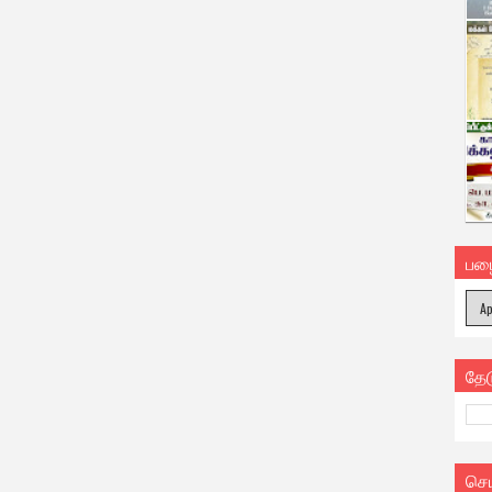
பழ
தே
செ