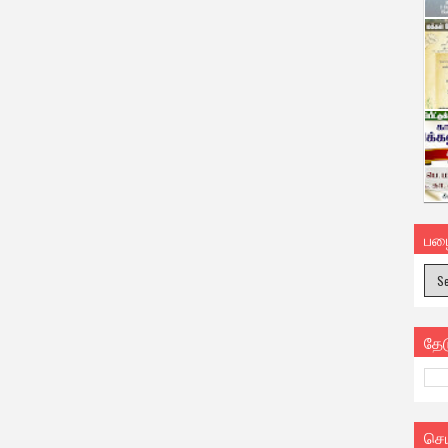
பழ
தே
செ