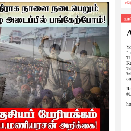
பகி
தற