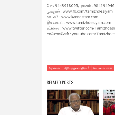
பேச: 9443918095, புலனம் : 984194946
முகநூல் : www.fb.com/tamizhdesiyam
ஊடகம் : www.kannottam.com
இணையம் : www.tamizhdesiyam.com
சுட்டுரை : www.twitter.com/Tamizhdes
காணொலிகள் : youtube.com/Tamizhde
அறிக்கை
ஆரியத்துவா எதிர்ப்பு!
பெ. மணியரசன்
RELATED POSTS