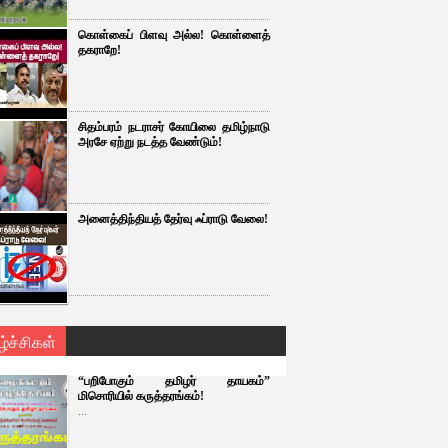
கொள்கைப் பிளவு அல்ல! கொள்ளைத்
தகராறே!
சிதம்பரம் நடராசர் கோயிலை தமிழ்நாடு
அரசே ஏற்று நடத்த வேண்டும்!
அனைத்திந்தியத் தேர்வு ஃப்ராடு வேலை!
ழ்ச்சிகள்
“பறிபோகும் தமிழர் தாயகம்”
மிசொரியில் கருத்தரங்கம்!
...