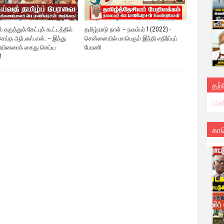
 கருத்துக் கேட்புக் கூட்டத்தில்
தமிழ்நாடு நாள் – நவம்பர் 1 (2022) -
ெய்த ஆர்.எஸ்.எஸ். – இந்து
சென்னையில் மாபெரும் இந்தி எதிர்ப்புப்
யினரைக் கைது செய்ய
பேரணி
!
தற
Load
கா