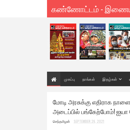
கண்ணோட்டம் - இணை
முகப்பு
நாங்கள்
இதழ்கள்
மோடி அரசுக்கு எதிராக நாளை
அடைப்பில் பங்கேற்போம்! ஐய
செந்தமிழன்
SEPTEMBER 26, 2021