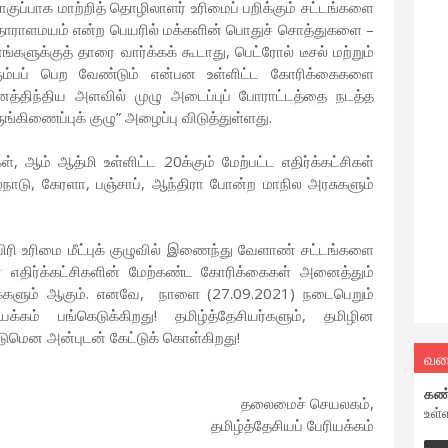
ுப்பாக மாற்றித் தொழிலாளர் உரிமைப் பறிக்கும் சட்டங்களை
 தாராளமயம் என்ற பெயரில் மக்களின் பொதுச் சொத்துகளை –
ுக்குத் தாரை வார்க்கக் கூடாது, பெட்ரோல் டீசல் மற்றும்
ும்பப் பெற வேண்டும் என்பன உள்ளிட்ட கோரிக்கைகளை
்திந்திய அளவில் முழு அடைப்புப் போராட்டத்தை நடத்த
்கிணைப்புக் குழு” அழைப்பு விடுத்துள்ளது.
ிகள், ஆம் ஆத்மி உள்ளிட்ட 20க்கும் மேற்பட்ட எதிர்க்கட்சிகள்
ழ்நாடு, கேரளா, பஞ்சாப், ஆந்திரா போன்ற மாநில அரசுகளும்
ாவிரி உரிமை மீட்புக் குழுவில் இணைந்து வேளாண் சட்டங்களை
டன் எதிர்க்கட்சிகளின் மேற்கண்ட கோரிக்கைகள் அனைத்தும்
க்கைகளும் ஆகும். எனவே, நாளை (27.09.2021) நடைபெறும்
யக்கம் பங்கெடுக்கிறது! தமிழ்த்தேசியர்களும், தமிழின
டுமென அன்புடன் கேட்டுக் கொள்கிறது!
வல
கண
தலைமைச் செயலகம்,
உள்
தமிழ்த்தேசியப் பேரியக்கம்