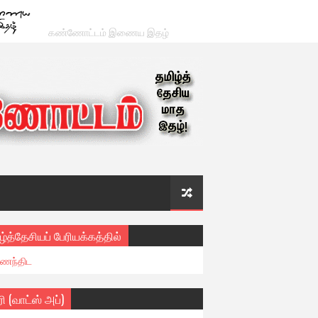
கண்ணோட்டம் இணைய இதழ்
ழ்த்தேசியப் பேரியக்கத்தில்
ைந்திட
ரி (வாட்ஸ் அப்)