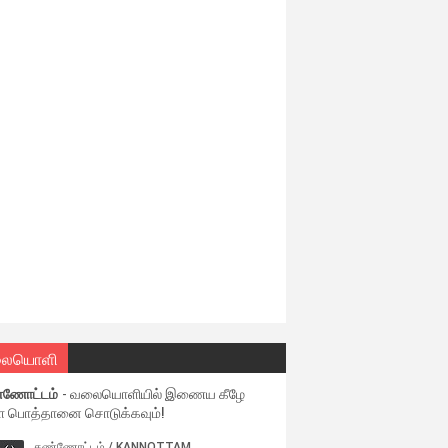
ையொளி
்ணோட்டம்
- வலையொளியில் இணைய கீழே
ள பொத்தானை சொடுக்கவும்!