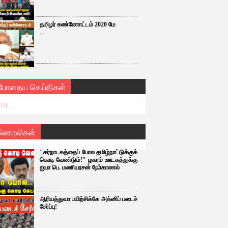
தமிழர் கண்ணோட்டம் 2020 மே
...
்போதைய செய்திகள்
ing...
ணொலிகள்
"கர்நாடகத்தைப் போல தமிழ்நாட்டுக்குக்
கொடி வேண்டும்!" ழகரம் ஊடகத்துக்கு
ஐயா பெ. மணியரசன் நோ்காணல்
ஆரியத்துவா பயிற்சிக்கே அக்னிப் படைச்
சேர்ப்பு!