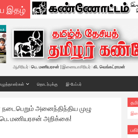
ய இதழ்
ஆசிரியர் :
பெ. மணியரசன்
| இணையாசிரியர் :
கி. வெங்கட்ராமன்
எழுத்தாளர்கள்
தொடர்புக்கு
இ-பேப்பர்
தமி
 நடைபெறும் அனைந்திந்திய முழு
இண
ா பெ. மணியரசன் அறிக்கை!
பகி