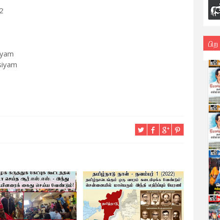
2
பிற
iyam
siyam